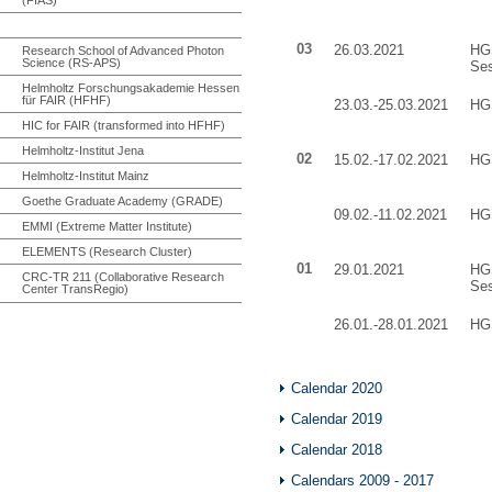
03
26.03.2021
HGS
Research School of Advanced Photon
Science (RS-APS)
Se
Helmholtz Forschungsakademie Hessen
für FAIR (HFHF)
23.03.-25.03.2021
HGS
HIC for FAIR (transformed into HFHF)
Helmholtz-Institut Jena
02
15.02.-17.02.2021
HGS
Helmholtz-Institut Mainz
Goethe Graduate Academy (GRADE)
09.02.-11.02.2021
HGS
EMMI (Extreme Matter Institute)
ELEMENTS (Research Cluster)
01
29.01.2021
HGS
CRC-TR 211 (Collaborative Research
Se
Center TransRegio)
26.01.-28.01.2021
HGS
Calendar 2020
Calendar 2019
Calendar 2018
Calendars 2009 - 2017