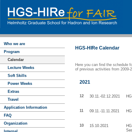
Who we are
HGS-HIRe Calendar
Program
Calendar
Here you can find the schedule f
Lecture Weeks
of previous activities from 2009-
Soft Skills
2021
Power Weeks
Extras
12
30.11.-02.12.2021
HGS
Travel
Application Information
11
09.11.-11.11.2021
HGS
FAQ
Organization
10
15.10.2021
HGS
Se
Internal