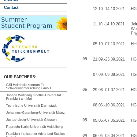
Contact
12.10.-14.10.2021
HGS
11.10.-14.10.2021
Jo
Wee
Ph
05.10.-07.10.2021
Hel
09
21.09.-23.09.2021
HGS
07.09.-09.09.2021
HGS
OUR PARTNERS:
GSI Helmholtzzentrum für
Schwerionenforschung GmbH
06
29.06.-01.07.2021
HGS
Johann Wolfgang Goethe-Universität
Frankfurt am Main
08.06.-10.06.2021
HGS
Technische Universität Darmstadt
Johannes-Gutenberg-Universität Mainz
Justus-Liebig-Universität Giessen
05
05.05.-07.05.2021
HGS
Ruprecht-Karls-Universität Heidelberg
Frankfurt Institute for Advanced Studies
04
06.04.-08.04.2021
HGS
(FIAS)