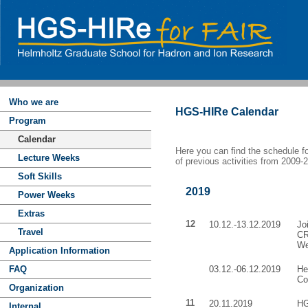
Who we are
HGS-HIRe Calendar
Program
Calendar
Here you can find the schedule f
Lecture Weeks
of previous activities from 2009-
Soft Skills
2019
Power Weeks
Extras
12
10.12.-13.12.2019
Jo
Travel
CR
W
Application Information
FAQ
03.12.-06.12.2019
He
Co
Organization
11
20.11.2019
HG
Internal