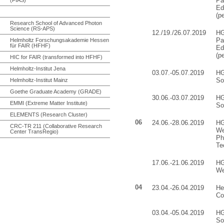
Pa
Ed
(p
Research School of Advanced Photon
Science (RS-APS)
12./19./26.07.2019
HG
Pa
Helmholtz Forschungsakademie Hessen
für FAIR (HFHF)
Ed
(p
HIC for FAIR (transformed into HFHF)
Helmholtz-Institut Jena
03.07.-05.07.2019
HG
So
Helmholtz-Institut Mainz
Goethe Graduate Academy (GRADE)
30.06.-03.07.2019
HG
EMMI (Extreme Matter Institute)
So
ELEMENTS (Research Cluster)
06
24.06.-28.06.2019
HG
CRC-TR 211 (Collaborative Research
We
Center TransRegio)
Ph
Te
17.06.-21.06.2019
HG
We
04
23.04.-26.04.2019
He
Co
03.04.-05.04.2019
HG
So