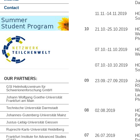
Da
Contact
11.11.-14.11.2019
HG
So
10
21.10.-25.10.2019
HG
We
Ph
07.10.-11.10.2019
HG
We
07.10.-10.10.2019
HG
So
OUR PARTNERS:
09
23.09.-27.09.2019
Jo
RS
GSI Helmholtzzentrum für
We
Schwerionenforschung GmbH
La
Johann Wolfgang Goethe-Universität
Ph
Frankfurt am Main
Technische Universität Darmstadt
08
02.08.2019
HG
Pa
Johannes-Gutenberg-Universität Mainz
Ed
Justus-Liebig-Universität Giessen
(p
Ruprecht-Karls-Universität Heidelberg
07
26.07.2019
HG
Frankfurt Institute for Advanced Studies
(FIAS)